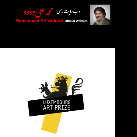
رش
ه
حتوا