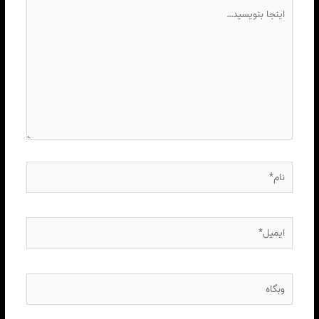
اینجا
بنویسید…
نام*
ایمیل*
وبگاه