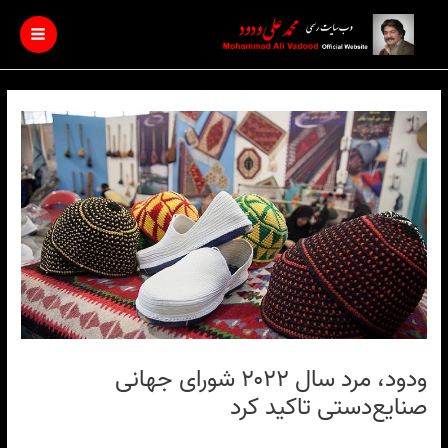
رش
Main
ه
Menu
حتوا
ودود، مرد سال ۲۰۲۲ شورای جهانی
صنایع‌دستی تاکید کرد
دیدگاه‌ خود را بنویسید
/
/ از
نویسنده