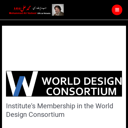
Skip
Main
to
Men
content
عضویت انستیتو
Institute's
Membership
in
the
World
Institute's Membership in the World
Design
Consortium
Design Consortium
Leave a Comment
/
نویسنده
/
دسته‌بندی نشده