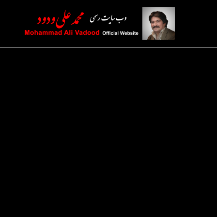
رش
ه
حتوا